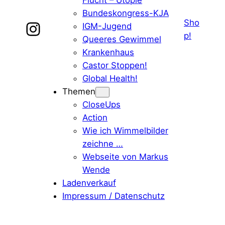
Flucht – Utopie
Bundeskongress-KJA
Markus Wende bei Instagram
Sho
IGM-Jugend
p!
Queeres Gewimmel
Krankenhaus
Castor Stoppen!
Global Health!
Themen
CloseUps
Action
Wie ich Wimmelbilder
zeichne …
Webseite von Markus
Wende
Ladenverkauf
Impressum / Datenschutz