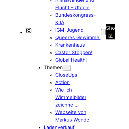
Klimawandel und
Flucht – Utopie
Bundeskongress-
KJA
Sho
IGM-Jugend
M
p!
Queeres Gewimmel
a
Krankenhaus
r
Castor Stoppen!
k
Global Health!
u
Themen
s
CloseUps
W
Action
e
Wie ich
n
Wimmelbilder
d
zeichne …
e
Webseite von
b
Markus Wende
e
Ladenverkauf
i