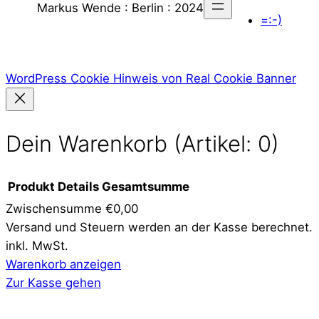
Markus Wende : Berlin : 2024
=:-)
WordPress Cookie Hinweis von Real Cookie Banner
Dein Warenkorb
(Artikel: 0)
Produkt
Details
Gesamtsumme
Zwischensumme
€0,00
Produkte
Versand und Steuern werden an der Kasse berechnet.
inkl. MwSt.
im
Warenkorb anzeigen
Warenkorb
Zur Kasse gehen