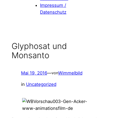
Impressum /
I
Datenschutz
n
s
t
a
g
Glyphosat und
r
Monsanto
a
m
Mai 19, 2016
—
Wimmelbild
von
in
Uncategorized